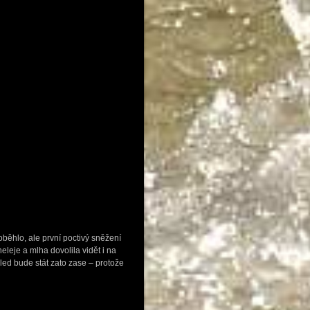
běhlo, ale první poctivý sněžení
eleje a mlha dovolila vidět i na
hled bude stát zato zase – protože