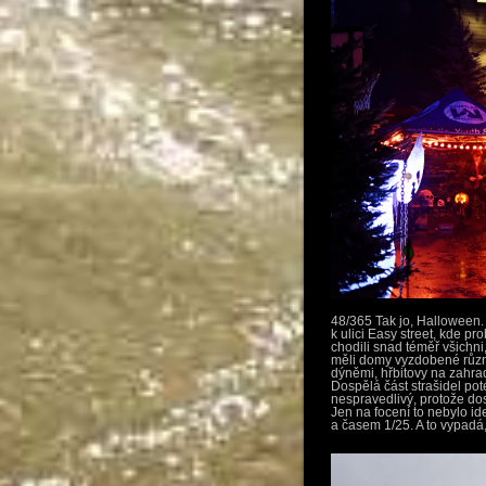
48/365 Tak jo, Halloween. 
k ulici Easy street, kde pr
chodili snad téměř všichni
měli domy vyzdobené různým
dýněmi, hřbitovy na zahrad
Dospělá část strašidel pot
nespravedlivý, protože dos
Jen na focení to nebylo id
a časem 1/25. A to vypadá, 