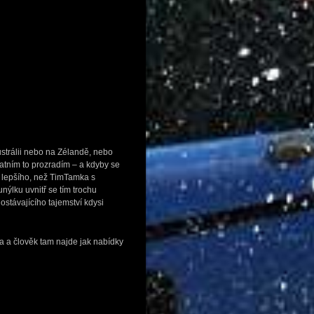
ustrálii nebo na Zélandě, nebo
atním to prozradím – a kdyby se
c lepšího, než TimTamka s
ýlku uvnitř se tím trochu
stávajícího tajemství kdysi
ma a člověk tam najde jak nabídky