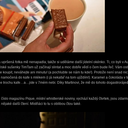
upršená fotka mě nenapadla, takže si uděláme další jídelní okénko. Ti, co byli v A
alské sušenky TimTam už začínají slintat a moc dobře vědí o čem bude řeč. Vám ost
 koupit, neváhejte ani minutu! (a pochlubte se nám tu kde!). Protože není snad ni
močená do kafe s mlékem (i já nekafař na tom ujíždím!). Karamel a čokoláda v tun
be trochu kafe…a…jste v 7mém nebi. Díky Martinovi, že mě do tohoto dogastrorájedo
vé číslo magazínu Pique, místní whistlerské noviny, vychází každý čtvrtek, jsou zdar
nějaké další čtení. Místňáci to tu s oblibou čtou také.