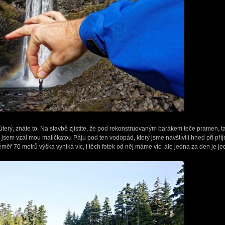
úterý, znáte to. Na stavbě zjistíte, že pod rekonstruovaným barákem teče pramen, ta
k jsem vzal mou maličkatou Páju pod ten vodopád, který jsme navštívili hned při příj
ěř 70 metrů výška vyniká víc, i těch fotek od něj máme víc, ale jedna za den je je