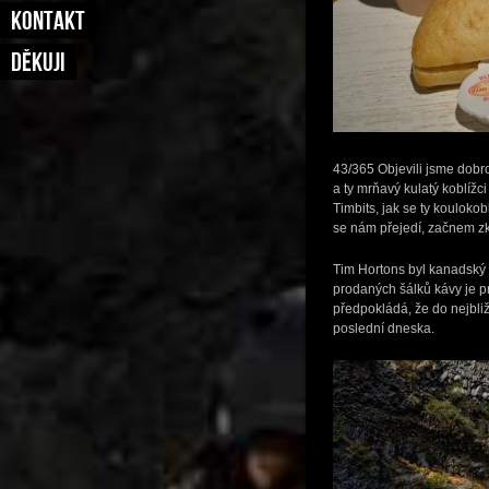
KONTAKT
DĚKUJI
43/365 Objevili jsme dobr
a ty mrňavý kulatý koblížc
Timbits, jak se ty kouloko
se nám přejedí, začnem zk
Tim Hortons byl kanadský r
prodaných šálků kávy je 
předpokládá, že do nejbli
poslední dneska.