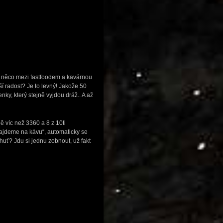
to něco mezi fastfoodem a kavárnou
ší radost? Je to levný! Jakože 50
ky, který stejně vyjdou dráž.. A až
ě víc než 3360 a 8 z 10ti
ajdeme na kávu“, automaticky se
uť? Jdu si jednu zobnout, už fakt