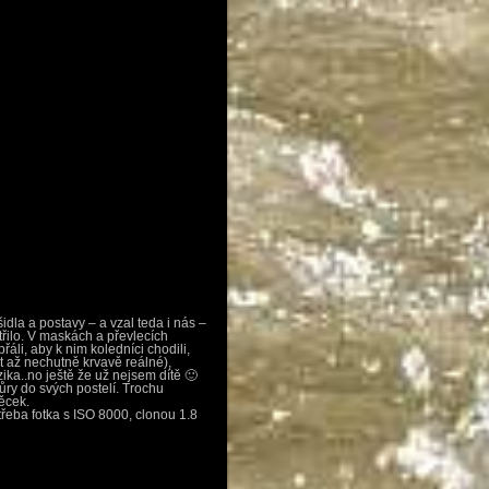
dla a postavy – a vzal teda i nás –
atřilo. V maskách a převlecích
áli, aby k nim koledníci chodili,
t až nechutně krvavě reálné),
ika..no ještě že už nejsem dítě 🙂
ůry do svých postelí. Trochu
ěcek.
třeba fotka s ISO 8000, clonou 1.8