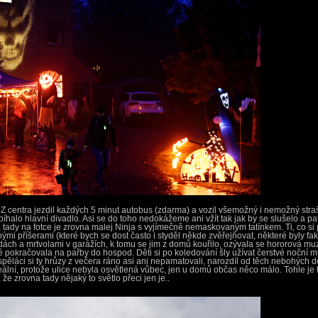
Z centra jezdil každých 5 minut autobus (zdarma) a vozil všemožný i nemožný straši
obíhalo hlavní divadlo. Asi se do toho nedokážeme ani vžít tak jak by se slušelo a p
, tady na fotce je zrovna malej Ninja s vyjímečně nemaskovaným tatínkem. Ti, co si př
i příšerami (které bych se dost často i styděl někde zvěřejňovat, některé byly fak
ách a mrtvolami v garážích, k tomu se jim z domů kouřilo, ozývala se hororová muz
é pokračovala na pařby do hospod. Děti si po koledování šly užívat čerstvé noční m
pěláci si ty hrůzy z večera ráno asi ani nepamatovali, narozdíl od těch nebohých d
eální, protože ulice nebyla osvětlená vůbec, jen u domů občas něco málo. Tohle je 
že zrovna tady nějaký to světlo přeci jen je..