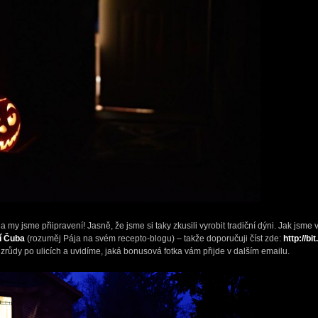
a my jsme přiipravení! Jasně, že jsme si taky zkusili vyrobit tradiční dýni. Jak jsme
í Čuba
(rozuměj Pája na svém recepto-blogu) – takže doporučuji číst zde:
http://bi
zrůdy po ulicích a uvidíme, jaká bonusová fotka vám přijde v dalším emailu.