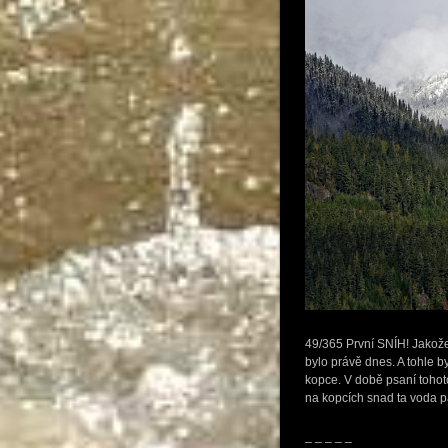
49/365 První SNÍH! Jakože 
bylo právě dnes. A tohle b
kopce. V době psaní tohoto
na kopcích snad ta voda 
_ _ _ _ _