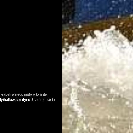
 vyráběli a něco málo o tomhle
t.ly/halloween-dyne
. Uvidíme, co tu