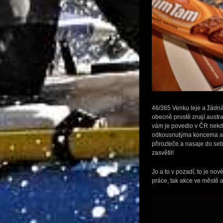
46/365 Venku leje a žádná 
obecně prostě znají austr
vám je povedlo v ČR nekde
odkousnutýma koncema a na
přirozteče a nasaje do se
zasvětil!
Jo a to v pozadí, to je no
práce, tak akce ve městě a 