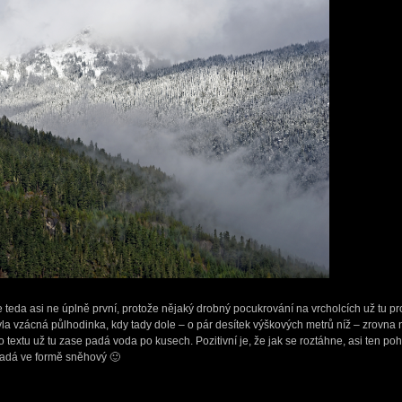
teda asi ne úplně první, protože nějaký drobný pocukrování na vrcholcích už tu pro
yla vzácná půlhodinka, kdy tady dole – o pár desítek výškových metrů níž – zrovna n
 textu už tu zase padá voda po kusech. Pozitivní je, že jak se roztáhne, asi ten po
padá ve formě sněhový 🙂