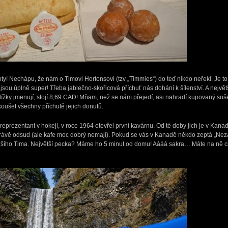
oty! Nechápu, že nám o Timovi Hortonsovi (tzv „Timmies“) do teď nikdo neřekl. Je 
i jsou úplně super! Třeba jablečno-skořicová příchuť nás dohání k šílenství. A největ
blížky jmenují, stojí 8,69 CAD! Mňam, než se nám přejedí, asi nahradí kupovaný sušen
oušet všechny příchutě jejich donutů.
eprezentant v hokeji, v roce 1964 otevřel první kavárnu. Od té doby jich je v Kanad
právě odsud (ale kafe moc dobrý nemají). Pokud se vás v Kanadě někdo zeptá „Nez
žšího Tima. Největší pecka? Máme ho 5 minut od domu! Aááá sakra… Máte na ně ch