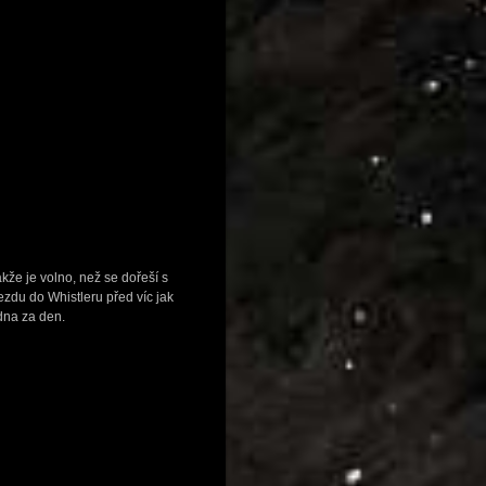
kže je volno, než se dořeší s
ezdu do Whistleru před víc jak
dna za den.