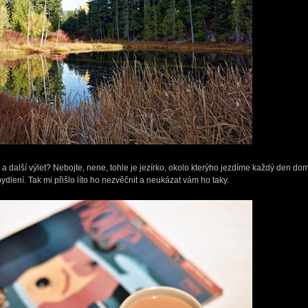
a další výlet? Nebojte, nene, tohle je jezírko, okolo kterýho jezdíme každý den domů,
dlení. Tak mi přišlo líto ho nezvěčnit a neukázat vám ho taky.