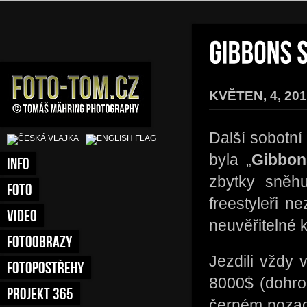
KVĚTEN, 4, 201
Další sobotní
byla „
Gibbon
INFO
zbytky sněhu
FOTO
freestyleři n
VIDEO
neuvěřitelné 
FOTOOBRAZY
Jezdili vždy 
FOTOPOSTŘEHY
8000$ (dohro
PROJEKT 365
černém pozadí